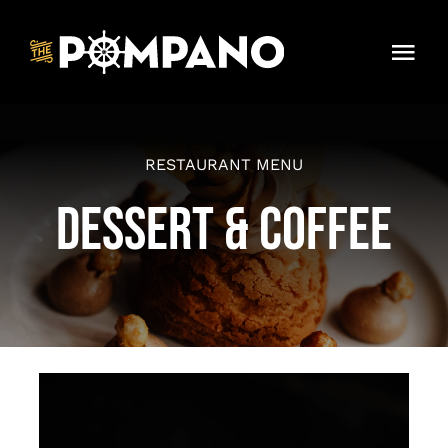
Skip
to
Togg
content
Navi
Dinner Menu
RESTAURANT MENU
Contact
DESSERT & COFFEE